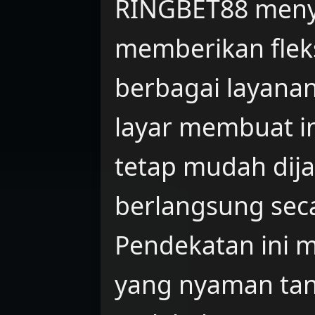
RINGBET88 menyo
memberikan fleks
berbagai layanan
layar membuat i
tetap mudah dija
berlangsung seca
Pendekatan ini
yang nyaman ta