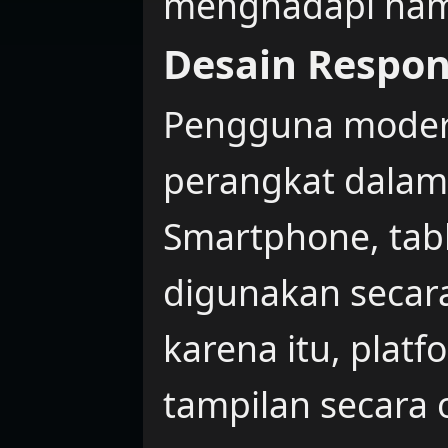
menghadapi ham
Desain Respon
Pengguna modern
perangkat dalam 
Smartphone, tabl
digunakan secar
karena itu, pla
tampilan secara 