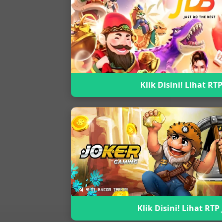
Klik Disini! Lihat RTP
Klik Disini! Lihat RTP 