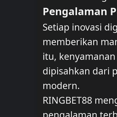
Pengalaman Pe
Setiap inovasi di
memberikan manf
itu, kenyamanan 
dipisahkan dari
modern.
RINGBET88 meng
pengalaman terba