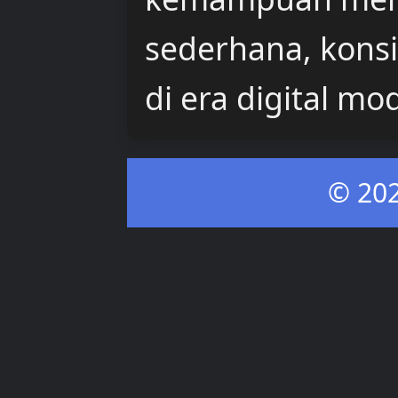
sederhana, konsi
di era digital mo
© 202