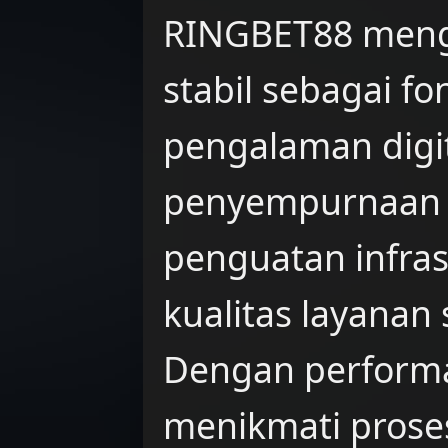
RINGBET88 menga
stabil sebagai 
pengalaman digit
penyempurnaan p
penguatan infras
kualitas layanan
Dengan performa
menikmati proses